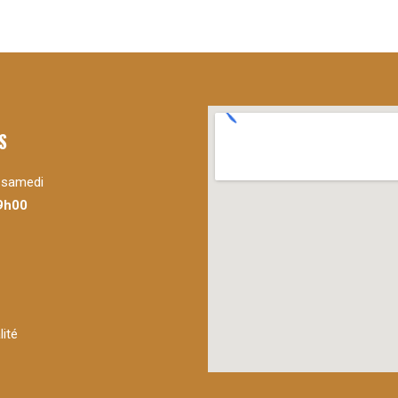
S
u samedi
9h00
lité