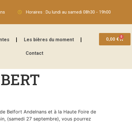
ans
Horaires : Du lundi au samedi 08h30 - 19h00
0
0,00
€
ntes
Les bières du moment
Contact
MBERT
 de Belfort Andelnans et à la Haute Foire de
ain, (samedi 27 septembre), vous pourrez