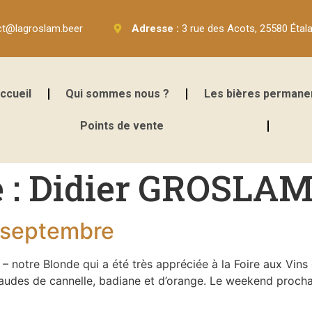
ct@lagroslam.beer
Adresse :
3 rue des Acots, 25580 Étal
ccueil
Qui sommes nous ?
Les bières permane
Points de vente
 :
Didier GROSLA
8 septembre
– notre Blonde qui a été très appréciée à la Foire aux Vins
chaudes de cannelle, badiane et d’orange. Le weekend proch